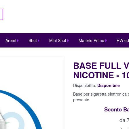
Aromi
Shot
Mini Shot
Materie Prime
HW ed
BASE FULL V
NICOTINE - 1
Disponibilità:
Disponibile
Base per sigaretta elettronica
presente
Sconto Bas
da 