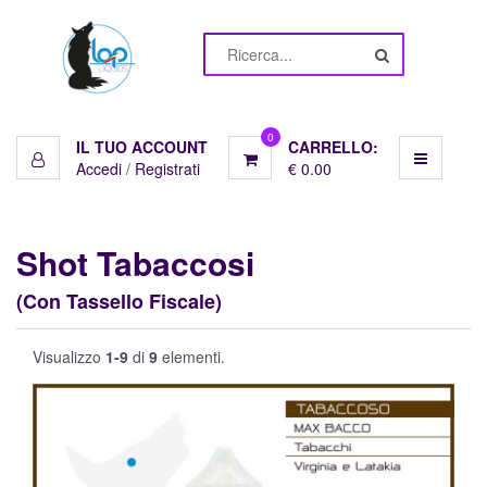
Menu
Liquidi
10ml
0
IL TUO ACCOUNT
CARRELLO:
Accedi
/
Registrati
€ 0.00
Basi
Pronte
Shot Tabaccosi
Basi
(Con Tassello Fiscale)
10ml
Visualizzo
1-9
di
9
elementi.
Aromi
Shot