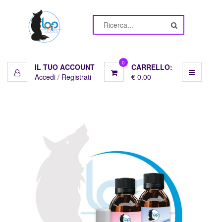
Menu
Liquidi
10ml
0
IL TUO ACCOUNT
CARRELLO:
Accedi
/
Registrati
€ 0.00
Basi
Pronte
Basi
10ml
Aromi
Shot