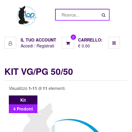
Menu
Liquidi
10ml
0
IL TUO ACCOUNT
CARRELLO:
Accedi
/
Registrati
€ 0.00
Basi
Pronte
KIT VG/PG 50/50
Basi
10ml
Visualizzo
1-11
di
11
elementi.
Kit
Aromi
4 Prodotti
Shot