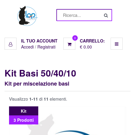
Menu
Liquidi
10ml
0
IL TUO ACCOUNT
CARRELLO:
Accedi
/
Registrati
€ 0.00
Basi
Pronte
Kit Basi 50/40/10
Basi
Kit per miscelazione basi
10ml
Visualizzo
1-11
di
11
elementi.
Aromi
Kit
3 Prodotti
Shot